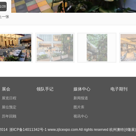
1/28
上一张
展会
领队手记
媒体中心
电子期刊
展览日程
新闻报道
展位预定
图片库
历年回顾
视讯中心
- 2014
浙ICP备14011342号-1
www.zjlcexpo.com All rights reserved 杭州